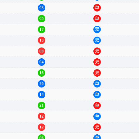
03
单
05
单
17
双
13
双
08
双
04
双
16
双
20
单
14
单
21
单
12
单
12
双
06
单