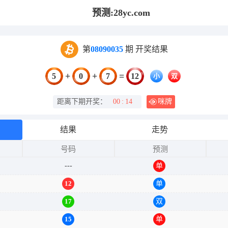
预测:28yc.com
第
08090035
期 开奖结果
+
+
=
5
0
7
12
小
双
距离下期开奖：
00
:
14
咪牌
结果
走势
号码
预测
---
单
12
单
17
双
15
单