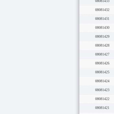
08081433
08081432
08081431
08081430
08081429
08081428
08081427
08081426
08081425
08081424
08081423
08081422
08081421