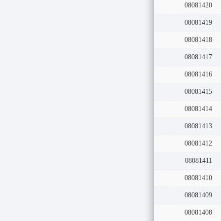
08081420
08081419
08081418
08081417
08081416
08081415
08081414
08081413
08081412
08081411
08081410
08081409
08081408