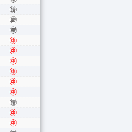
错
错
错
中
中
中
中
中
中
错
中
中