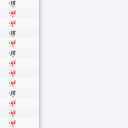
错
中
中
错
中
错
中
中
中
错
中
中
中