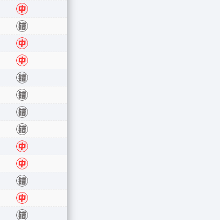
中
错
中
中
错
错
错
错
中
中
错
中
错