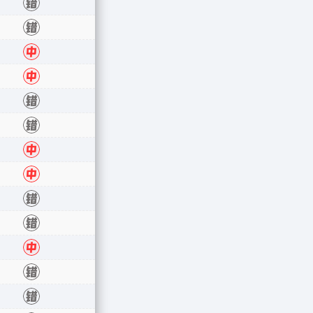
错
错
中
中
错
错
中
中
错
错
中
错
错