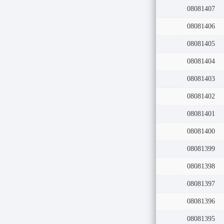
08081407
08081406
08081405
08081404
08081403
08081402
08081401
08081400
08081399
08081398
08081397
08081396
08081395