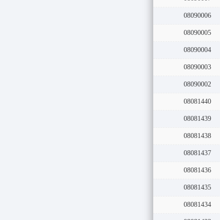
08090006
08090005
08090004
08090003
08090002
08081440
08081439
08081438
08081437
08081436
08081435
08081434