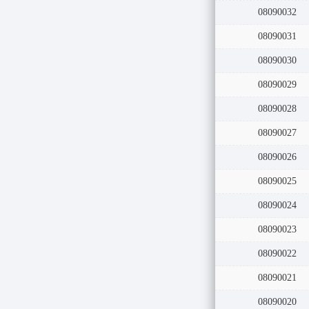
08090032
08090031
08090030
08090029
08090028
08090027
08090026
08090025
08090024
08090023
08090022
08090021
08090020