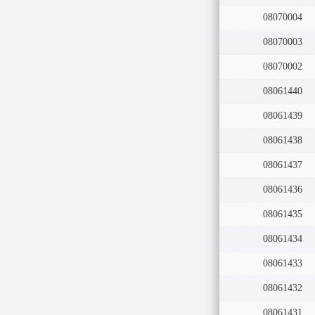
08070004
08070003
08070002
08061440
08061439
08061438
08061437
08061436
08061435
08061434
08061433
08061432
08061431