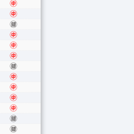
中
中
错
中
中
中
错
中
中
中
中
错
错