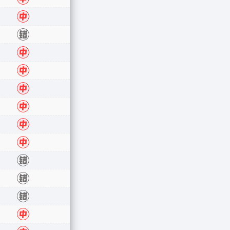
中
错
中
中
中
中
中
中
错
错
错
中