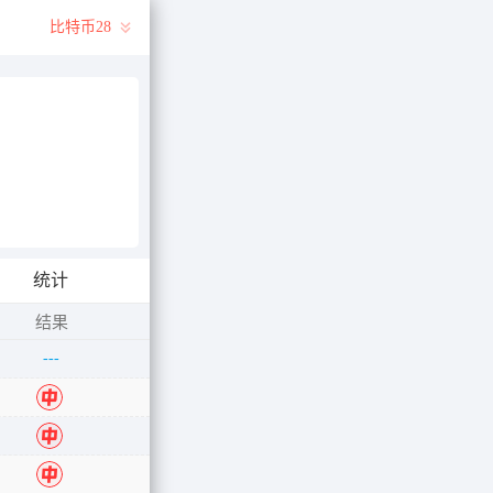
比特币28
统计
结果
---
中
中
中