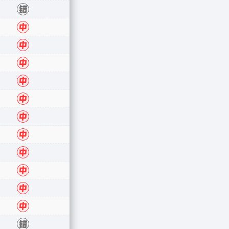
错
中
中
中
中
中
中
中
中
中
中
中
错