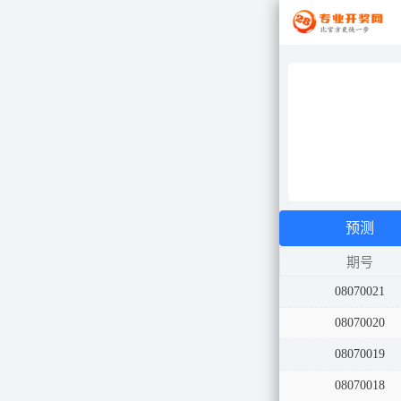
预测
期号
08070021
08070020
08070019
08070018