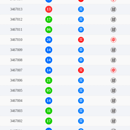
13
3467013
双
错
17
3467012
双
错
06
3467011
单
错
20
3467010
双
中
14
3467009
单
错
14
3467008
单
错
14
3467007
双
中
21
3467006
双
错
05
3467005
双
错
14
3467004
单
错
11
3467003
双
错
17
3467002
双
错