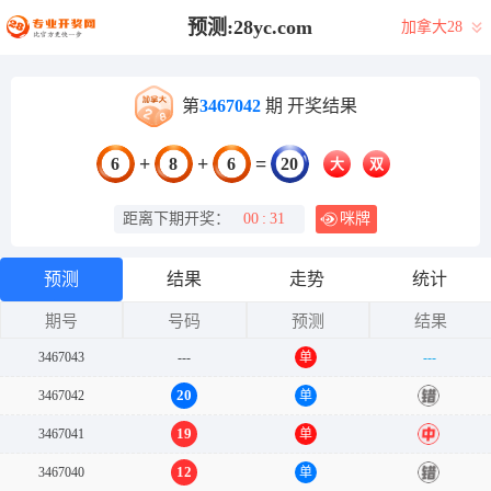
预测:28yc.com
加拿大28
第
3467042
期 开奖结果
+
+
=
6
8
6
20
大
双
距离下期开奖：
00
:
31
咪牌
预测
结果
走势
统计
期号
号码
预测
结果
3467043
---
单
---
20
3467042
单
错
19
3467041
单
中
12
3467040
单
错