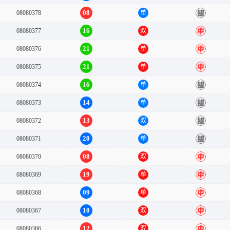
08
08080378
单
错
16
08080377
双
中
21
08080376
单
中
21
08080375
单
中
16
08080374
单
错
14
08080373
单
错
13
08080372
双
错
20
08080371
单
错
08
08080370
双
中
19
08080369
单
中
09
08080368
单
中
10
08080367
双
中
12
08080366
双
中