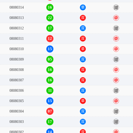
16
08080314
单
错
22
08080313
双
中
17
08080312
双
错
12
08080311
双
中
15
08080310
单
中
05
08080309
双
错
16
08080308
双
中
16
08080307
双
中
11
08080306
双
错
15
08080305
单
中
07
08080304
双
错
17
08080303
双
错
14
08080302
双
中