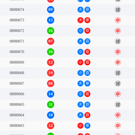
09
08080674
大
双
错
15
08080673
大
单
中
16
08080672
小
双
中
07
08080671
大
双
错
16
08080670
小
双
中
12
08080669
小
双
中
19
08080668
小
双
错
08
08080667
大
单
错
14
08080666
小
双
中
11
08080665
大
双
错
10
08080664
大
双
中
12
08080663
小
单
中