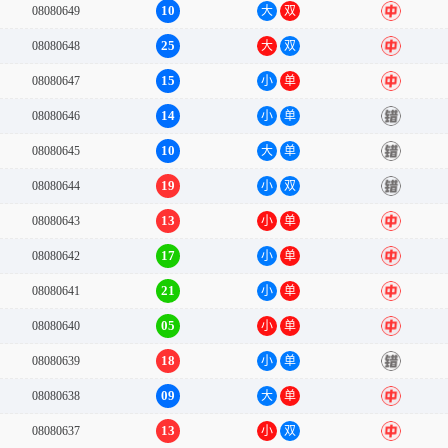
10
08080649
大
双
中
25
08080648
大
双
中
15
08080647
小
单
中
14
08080646
小
单
错
10
08080645
大
单
错
19
08080644
小
双
错
13
08080643
小
单
中
17
08080642
小
单
中
21
08080641
小
单
中
05
08080640
小
单
中
18
08080639
小
单
错
09
08080638
大
单
中
13
08080637
小
双
中