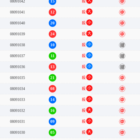
大
15
08091042
殺
中
双
大
12
08091041
殺
中
双
小
20
08091040
殺
中
双
大
24
08091039
殺
中
单
小
10
08091038
殺
错
双
小
11
08091037
殺
错
单
小
13
08091036
殺
错
单
小
21
08091035
殺
中
单
小
08
08091034
殺
中
单
小
14
08091033
殺
中
双
大
16
08091032
殺
中
单
小
09
08091031
殺
中
双
大
05
08091030
殺
中
双