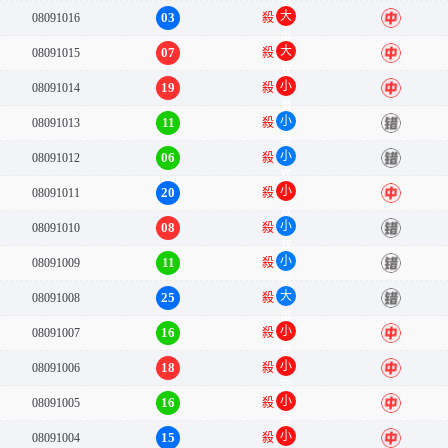
单
大
03
08091016
殺
中
单
大
07
08091015
殺
中
双
小
19
08091014
殺
中
单
小
11
08091013
殺
错
单
小
06
08091012
殺
错
双
小
20
08091011
殺
中
双
小
08
08091010
殺
错
双
小
11
08091009
殺
错
单
大
25
08091008
殺
错
单
小
16
08091007
殺
中
单
小
18
08091006
殺
中
双
小
16
08091005
殺
中
单
小
15
08091004
殺
中