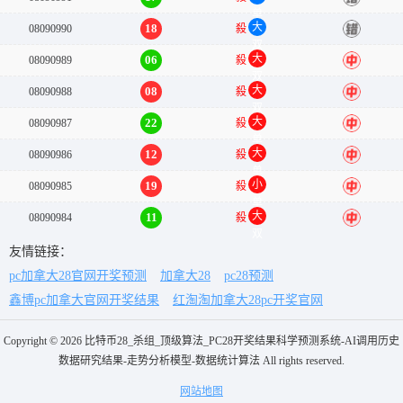
单
大
18
08090990
殺
错
双
大
06
08090989
殺
中
双
大
08
08090988
殺
中
双
大
22
08090987
殺
中
单
大
12
08090986
殺
中
单
小
19
08090985
殺
中
单
大
11
08090984
殺
中
双
友情链接：
pc加拿大28官网开奖预测
加拿大28
pc28预测
鑫博pc加拿大官网开奖结果
红淘淘加拿大28pc开奖官网
Copyright © 2026 比特币28_杀组_顶级算法_PC28开奖结果科学预测系统-AI调用历史
数据研究结果-走势分析模型-数据统计算法 All rights reserved.
网站地图