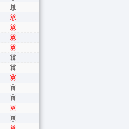
错
中
中
中
中
错
错
中
错
错
中
错
中