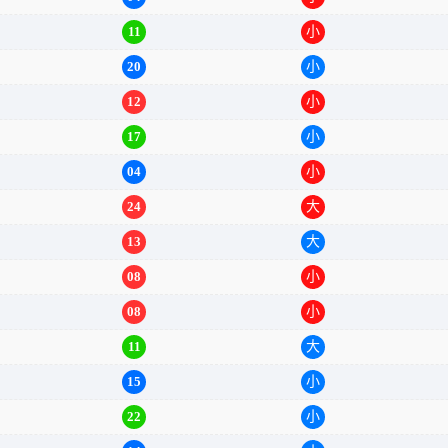
11
小
20
小
12
小
17
小
04
小
24
大
13
大
08
小
08
小
11
大
15
小
22
小