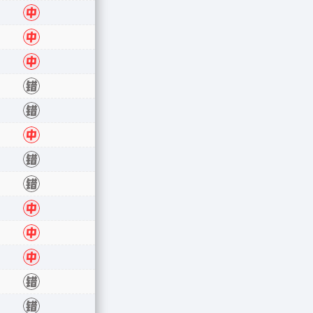
中
中
中
错
错
中
错
错
中
中
中
错
错