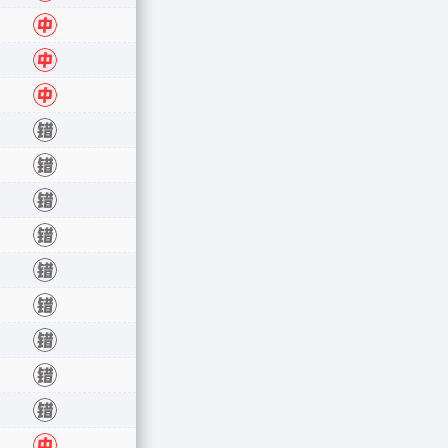
中
中
中
错
错
错
错
错
错
错
错
错
中