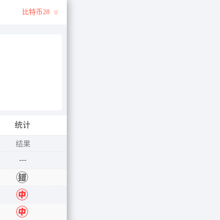
比特币28
统计
结果
---
错
中
中