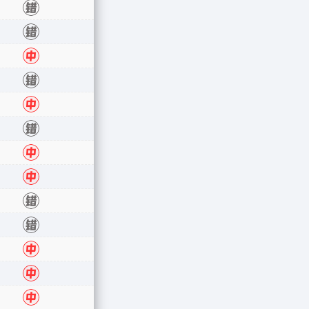
错
错
中
错
中
错
中
中
错
错
中
中
中