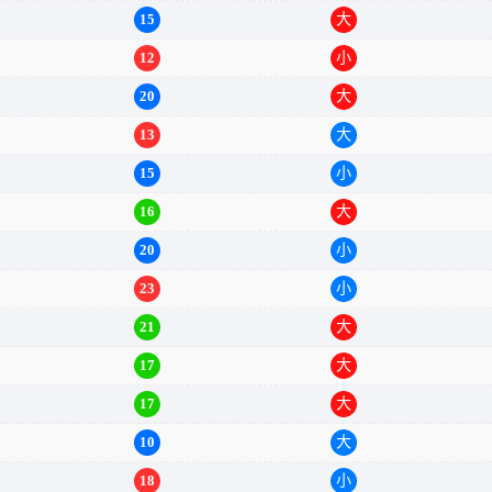
15
大
12
小
20
大
13
大
15
小
16
大
20
小
23
小
21
大
17
大
17
大
10
大
18
小