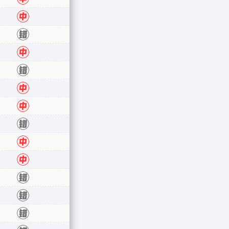
中
错
中
错
中
中
错
中
中
错
错
错