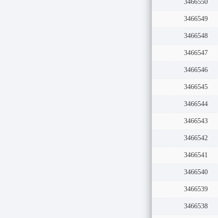
3466550
3466549
3466548
3466547
3466546
3466545
3466544
3466543
3466542
3466541
3466540
3466539
3466538