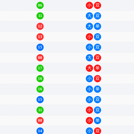
06
小
双
11
大
双
12
大
单
13
小
双
15
小
双
08
大
双
17
大
单
16
小
双
16
小
单
15
小
双
11
小
双
08
小
单
14
小
双