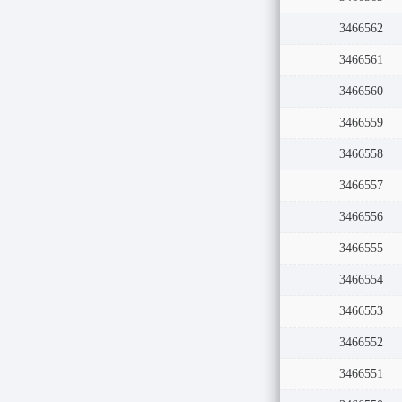
3466562
3466561
3466560
3466559
3466558
3466557
3466556
3466555
3466554
3466553
3466552
3466551