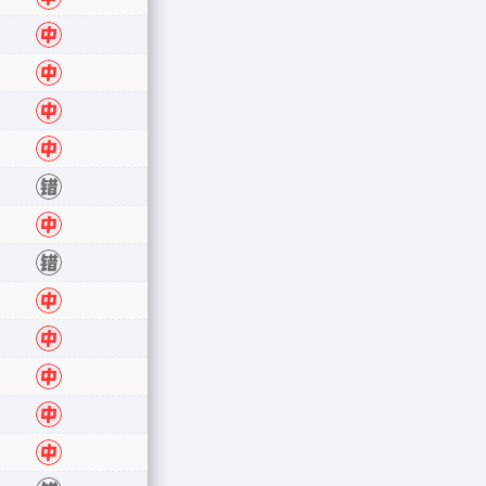
中
中
中
中
错
中
错
中
中
中
中
中