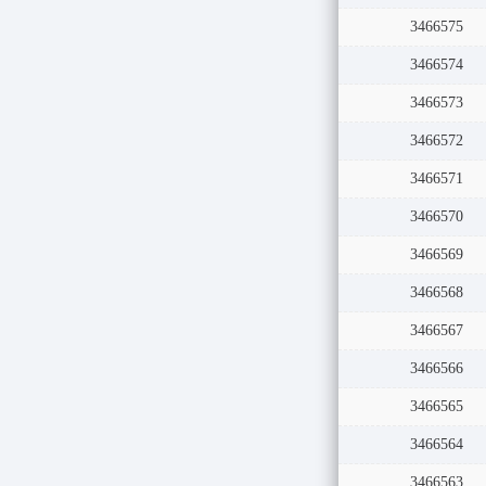
3466575
3466574
3466573
3466572
3466571
3466570
3466569
3466568
3466567
3466566
3466565
3466564
3466563