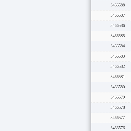
3466588
3466587
3466586
3466585
3466584
3466583
3466582
3466581
3466580
3466579
3466578
3466577
3466576