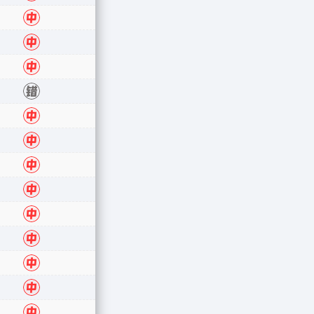
中
中
中
错
中
中
中
中
中
中
中
中
中