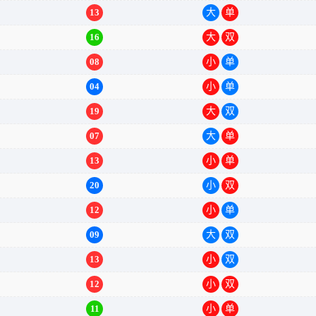
13
大
单
16
大
双
08
小
单
04
小
单
19
大
双
07
大
单
13
小
单
20
小
双
12
小
单
09
大
双
13
小
双
12
小
双
11
小
单