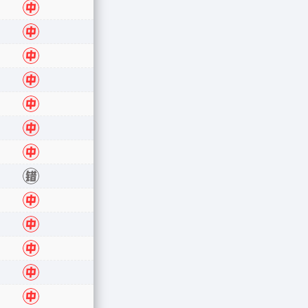
中
中
中
中
中
中
中
错
中
中
中
中
中