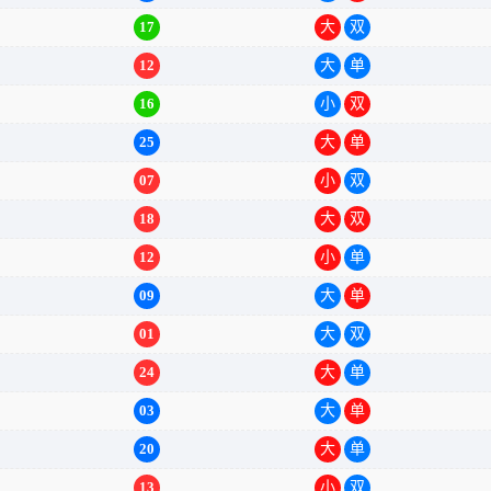
17
大
双
12
大
单
16
小
双
25
大
单
07
小
双
18
大
双
12
小
单
09
大
单
01
大
双
24
大
单
03
大
单
20
大
单
13
小
双