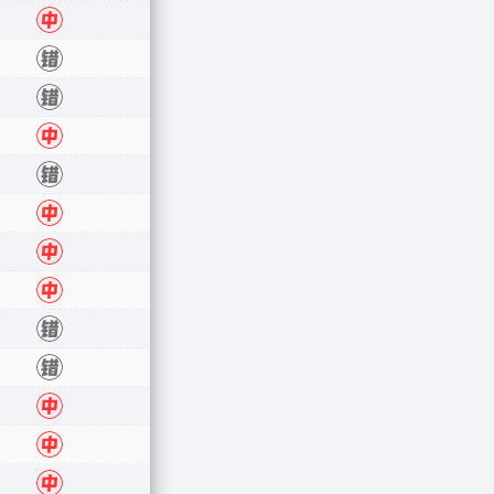
中
错
错
中
错
中
中
中
错
错
中
中
中