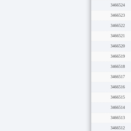
3466524
3466523
3466522
3466521
3466520
3466519
3466518
3466517
3466516
3466515
3466514
3466513
3466512