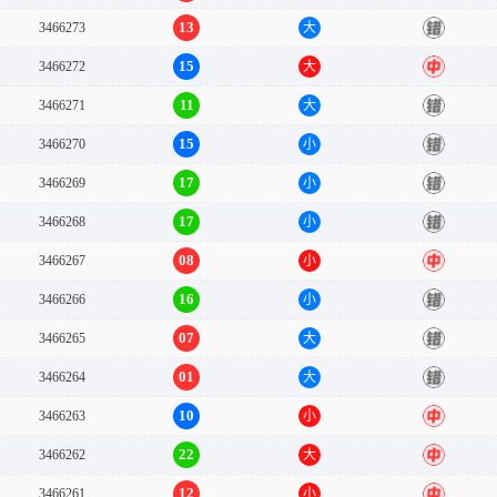
13
3466273
大
错
15
3466272
大
中
11
3466271
大
错
15
3466270
小
错
17
3466269
小
错
17
3466268
小
错
08
3466267
小
中
16
3466266
小
错
07
3466265
大
错
01
3466264
大
错
10
3466263
小
中
22
3466262
大
中
12
3466261
小
中