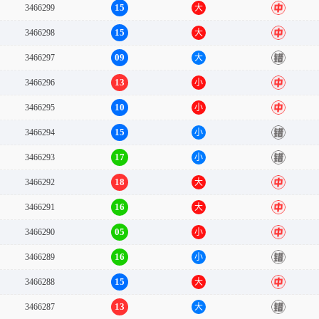
15
3466299
大
中
15
3466298
大
中
09
3466297
大
错
13
3466296
小
中
10
3466295
小
中
15
3466294
小
错
17
3466293
小
错
18
3466292
大
中
16
3466291
大
中
05
3466290
小
中
16
3466289
小
错
15
3466288
大
中
13
3466287
大
错