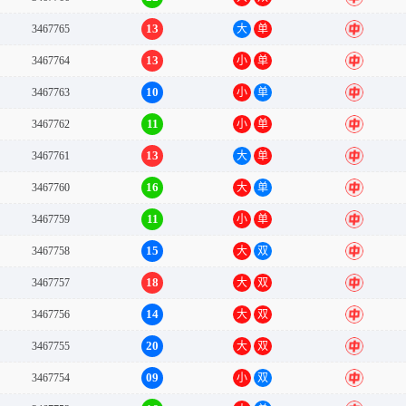
13
3467765
大
单
中
13
3467764
小
单
中
10
3467763
小
单
中
11
3467762
小
单
中
13
3467761
大
单
中
16
3467760
大
单
中
11
3467759
小
单
中
15
3467758
大
双
中
18
3467757
大
双
中
14
3467756
大
双
中
20
3467755
大
双
中
09
3467754
小
双
中