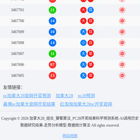
21
3467701
大
双
中
14
3467700
大
双
中
10
3467699
大
双
中
14
3467698
小
双
中
11
3467697
大
单
中
07
3467696
大
单
中
13
3467695
大
单
中
友情链接：
pc加拿大28官网开奖预测
加拿大28
pc28预测
鑫博pc加拿大官网开奖结果
红淘淘加拿大28pc开奖官网
Copyright © 2026 加拿大28_组合_饕餮算法_PC28开奖结果科学预测系统-AI调用历史
数据研究结果-走势分析模型-数据统计算法 All rights reserved.
网站地图