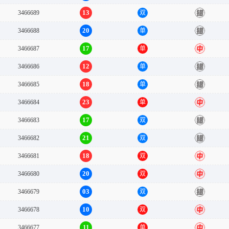
13
3466689
双
错
20
3466688
单
错
17
3466687
单
中
12
3466686
单
错
18
3466685
单
错
23
3466684
单
中
17
3466683
双
错
21
3466682
双
错
18
3466681
双
中
20
3466680
双
中
03
3466679
双
错
10
3466678
双
中
11
3466677
单
中