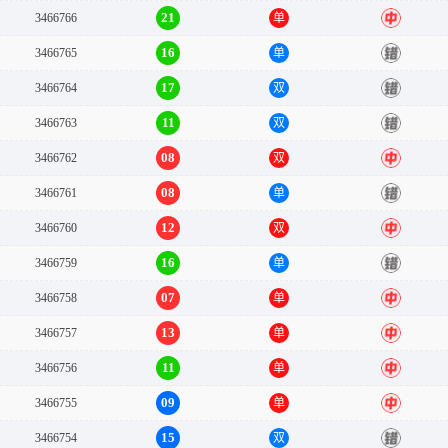
21
3466766
单
中
16
3466765
单
错
17
3466764
双
错
11
3466763
双
错
08
3466762
双
中
08
3466761
单
错
12
3466760
双
中
16
3466759
单
错
07
3466758
单
中
13
3466757
单
中
11
3466756
单
中
09
3466755
单
中
15
3466754
双
错