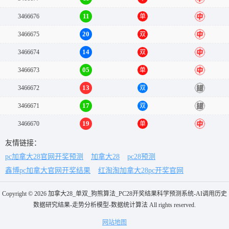
11
3466676
单
中
20
3466675
双
中
14
3466674
双
中
05
3466673
单
中
13
3466672
双
错
17
3466671
双
错
19
3466670
单
中
友情链接：
pc加拿大28官网开奖预测
加拿大28
pc28预测
鑫博pc加拿大官网开奖结果
红淘淘加拿大28pc开奖官网
Copyright © 2026 加拿大28_单双_狗熊算法_PC28开奖结果科学预测系统-AI调用历史
数据研究结果-走势分析模型-数据统计算法 All rights reserved.
网站地图