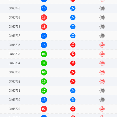
15
3466740
双
错
13
3466739
双
错
18
3466738
单
错
14
3466737
单
错
15
3466736
单
中
06
3466735
双
中
11
3466734
单
中
06
3466733
双
中
16
3466732
双
中
17
3466731
双
错
15
3466730
双
错
07
3466729
单
中