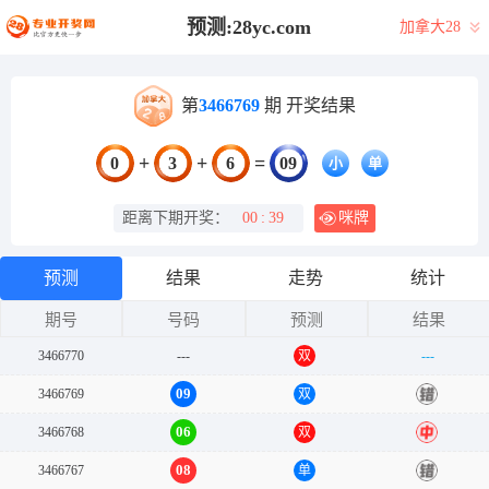
预测:28yc.com
加拿大28
第
3466769
期 开奖结果
+
+
=
0
3
6
09
小
单
距离下期开奖：
00
:
39
咪牌
预测
结果
走势
统计
期号
号码
预测
结果
3466770
---
双
---
09
3466769
双
错
06
3466768
双
中
08
3466767
单
错