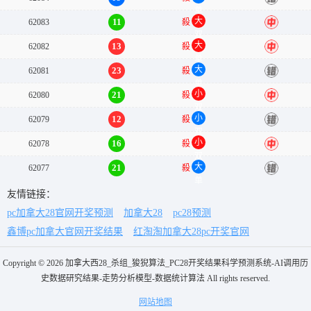
单
大
11
62083
殺
中
双
大
13
62082
殺
中
单
大
23
62081
殺
错
单
小
21
62080
殺
中
双
小
12
62079
殺
错
双
小
16
62078
殺
中
双
大
21
62077
殺
错
单
友情链接：
pc加拿大28官网开奖预测
加拿大28
pc28预测
鑫博pc加拿大官网开奖结果
红淘淘加拿大28pc开奖官网
Copyright © 2026 加拿大西28_杀组_狻猊算法_PC28开奖结果科学预测系统-AI调用历
史数据研究结果-走势分析模型-数据统计算法 All rights reserved.
网站地图