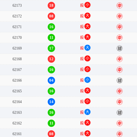
单
小
18
62173
殺
中
双
大
08
62172
殺
中
单
大
16
62171
殺
中
单
大
11
62170
殺
中
双
大
17
62169
殺
错
单
小
12
62168
殺
中
单
小
16
62167
殺
中
双
小
04
62166
殺
错
双
大
16
62165
殺
中
单
小
14
62164
殺
中
单
大
16
62163
殺
错
双
大
11
62162
殺
中
单
大
08
62161
殺
中