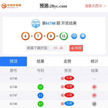
预测:28yc.com
加拿大西28
第
61748
期 开奖结果
+
+
=
4
7
0
11
小
单
距离下期开奖：
03
:
48
咪牌
预测
结果
走势
统计
期号
号码
预测
结果
大单
61749
---
殺
---
大单
11
61748
殺
中
小双
15
61747
殺
中
大单
17
61746
殺
错