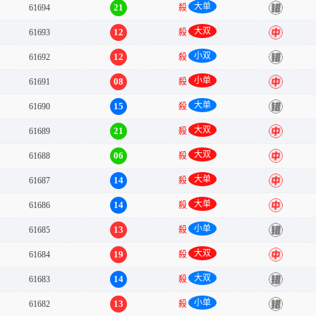
大单
21
61694
殺
错
大双
12
61693
殺
中
小双
12
61692
殺
错
小单
08
61691
殺
中
大单
15
61690
殺
错
大双
21
61689
殺
中
大双
06
61688
殺
中
大单
14
61687
殺
中
大单
14
61686
殺
中
小单
13
61685
殺
错
大双
19
61684
殺
中
大双
14
61683
殺
错
小单
13
61682
殺
错