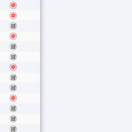
中
中
错
中
错
错
中
错
错
中
错
错
错