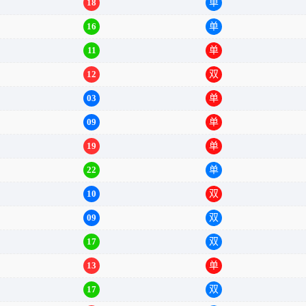
18
单
16
单
11
单
12
双
03
单
09
单
19
单
22
单
10
双
09
双
17
双
13
单
17
双