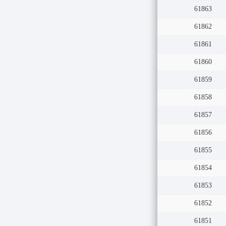
61863
61862
61861
61860
61859
61858
61857
61856
61855
61854
61853
61852
61851