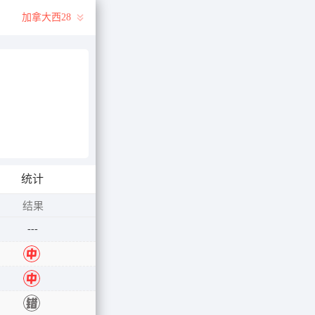
加拿大西28
统计
结果
---
中
中
错