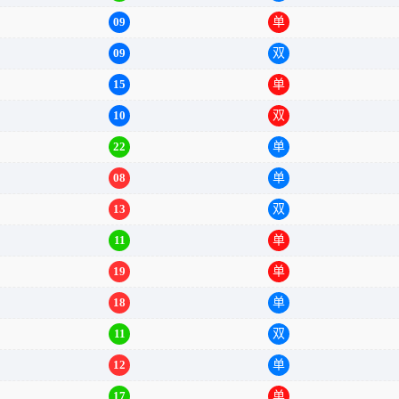
09
单
09
双
15
单
10
双
22
单
08
单
13
双
11
单
19
单
18
单
11
双
12
单
17
单