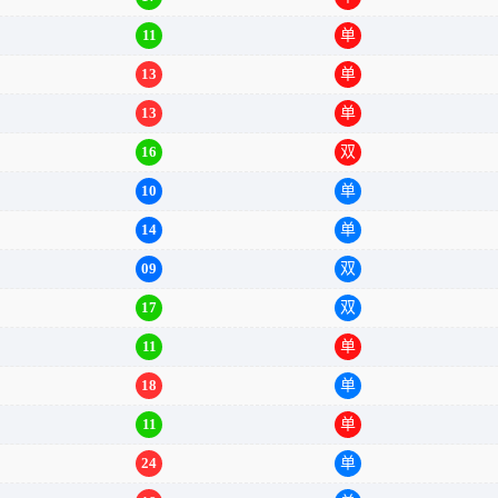
11
单
13
单
13
单
16
双
10
单
14
单
09
双
17
双
11
单
18
单
11
单
24
单