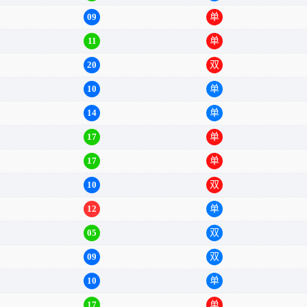
09
单
11
单
20
双
10
单
14
单
17
单
17
单
10
双
12
单
05
双
09
双
10
单
17
单