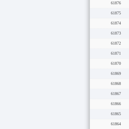
61876
61875
61874
61873
61872
61871
61870
61869
61868
61867
61866
61865
61864