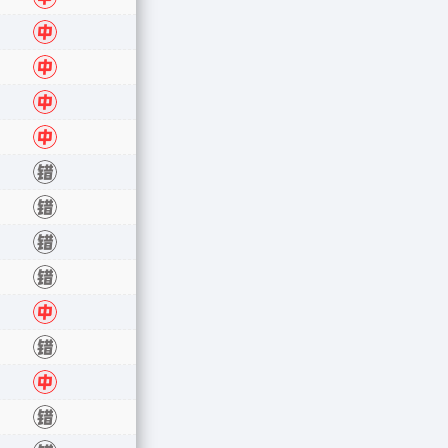
中
中
中
中
错
错
错
错
中
错
中
错