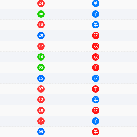
24
单
06
单
18
单
20
双
12
双
16
双
05
单
15
双
07
单
12
单
18
双
12
单
09
单