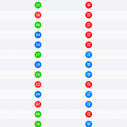
21
单
18
双
06
双
04
双
20
双
17
双
10
单
16
单
12
双
09
双
07
双
06
双
16
单