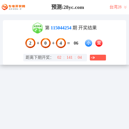
预测:28yc.com
台湾28
第
115044254
期 开奖结果
+
+
=
2
0
4
06
小
双
距离下期开奖：
02
:
141
:
04