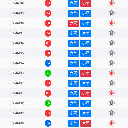
13
115044200
大双
小单
中
24
115044199
大单
小双
错
18
115044198
大双
小单
中
24
115044197
小双
大单
错
01
115044196
大单
小双
错
18
115044195
大单
小双
错
14
115044194
大单
小双
错
11
115044193
大双
小单
中
13
115044192
小双
大单
错
07
115044191
大双
小单
中
16
115044190
大单
小双
错
13
115044189
小双
大单
错
14
115044188
小单
大双
中