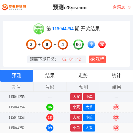
预测:28yc.com
台湾28
第
115044254
期 开奖结果
+
+
=
2
0
4
06
小
双
距离下期开奖：
02
:
04
:
42
咪牌
预测
结果
走势
统计
期号
号码
预测
结果
115044255
---
大双
小单
---
06
115044254
小双
大单
中
18
115044253
大双
小单
中
09
115044252
小单
大双
中