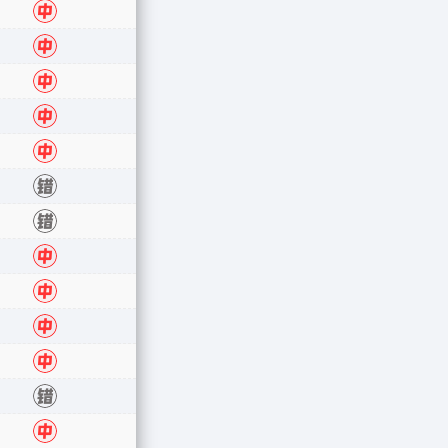
中
中
中
中
中
错
错
中
中
中
中
错
中