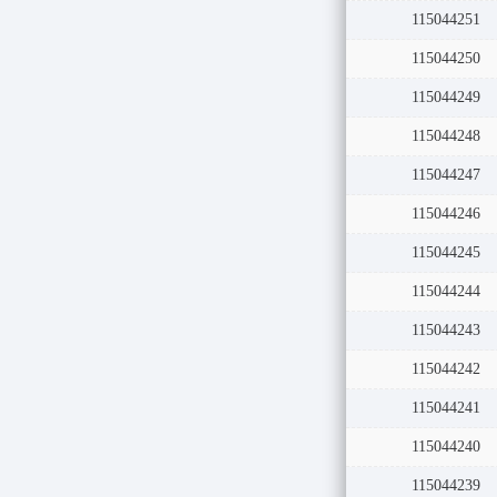
115044251
115044250
115044249
115044248
115044247
115044246
115044245
115044244
115044243
115044242
115044241
115044240
115044239