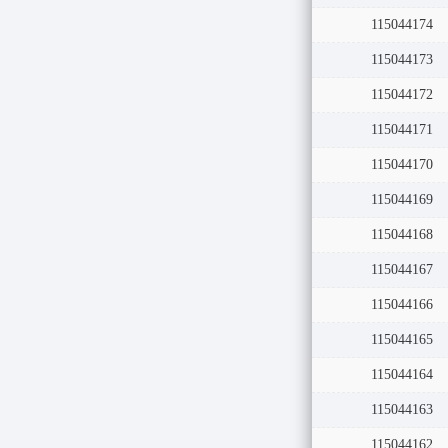
115044174
115044173
115044172
115044171
115044170
115044169
115044168
115044167
115044166
115044165
115044164
115044163
115044162