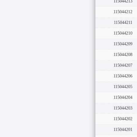
115044213
115044212
115044211
115044210
115044209
115044208
115044207
115044206
115044205
115044204
115044203
115044202
115044201