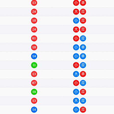
13
小
单
24
大
双
18
小
双
24
大
双
01
小
双
18
小
单
14
小
单
11
小
双
13
大
单
07
小
双
16
小
双
13
大
双
14
小
双