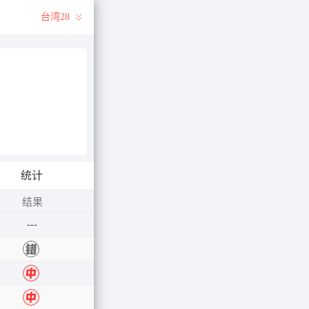
台湾28
统计
结果
---
错
中
中