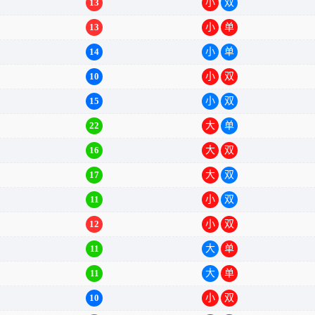
13
小
双
13
小
单
14
小
单
10
小
双
15
小
双
22
大
单
16
大
双
17
大
双
11
小
双
12
小
双
11
大
单
11
大
单
10
小
双