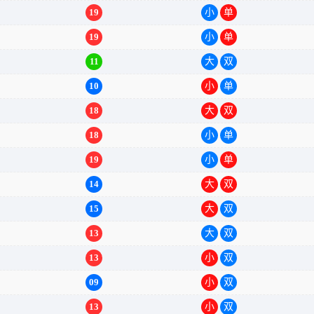
19
小
单
19
小
单
11
大
双
10
小
单
18
大
双
18
小
单
19
小
单
14
大
双
15
大
双
13
大
双
13
小
双
09
小
双
13
小
双