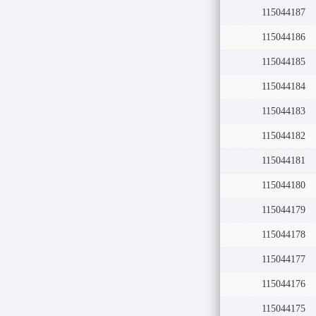
115044187
115044186
115044185
115044184
115044183
115044182
115044181
115044180
115044179
115044178
115044177
115044176
115044175