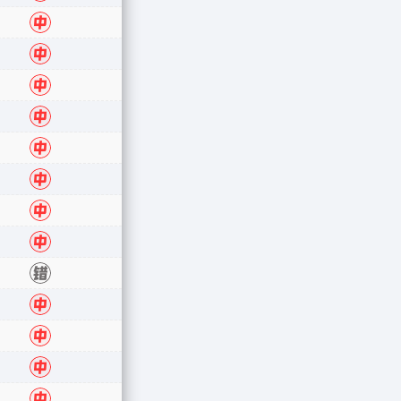
中
中
中
中
中
中
中
中
错
中
中
中
中