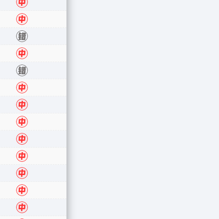
中
中
错
中
错
中
中
中
中
中
中
中
中