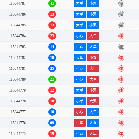
11
115044787
大单
小双
错
13
115044786
大单
小双
错
13
115044785
大单
小双
错
23
115044784
小双
大单
中
14
115044783
小双
大单
错
10
115044782
大单
小双
中
25
115044781
小双
大单
中
21
115044780
小双
大单
中
12
115044779
大单
小双
中
18
115044778
小单
大双
中
10
115044777
小双
大单
中
09
115044776
小单
大双
中
19
115044775
小双
大单
中