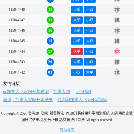
11
115044748
大单
小双
错
11
115044747
大单
小双
错
16
115044746
大单
小双
错
15
115044745
小单
大双
错
17
115044744
大单
小双
中
20
115044743
大单
小双
错
03
115044742
小双
大单
错
友情链接：
pc加拿大28官网开奖预测
加拿大28
pc28预测
鑫博pc加拿大官网开奖结果
红淘淘加拿大28pc开奖官网
Copyright © 2026 台湾28_双组_饕餮算法_PC28开奖结果科学预测系统-AI调用历史数
据研究结果-走势分析模型-数据统计算法 All rights reserved.
网站地图