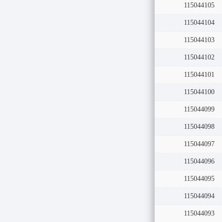
115044105
115044104
115044103
115044102
115044101
115044100
115044099
115044098
115044097
115044096
115044095
115044094
115044093