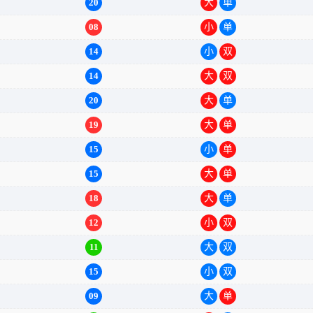
20
大
单
08
小
单
14
小
双
14
大
双
20
大
单
19
大
单
15
小
单
15
大
单
18
大
单
12
小
双
11
大
双
15
小
双
09
大
单