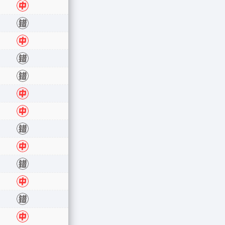
中
错
中
错
错
中
中
错
中
错
中
错
中