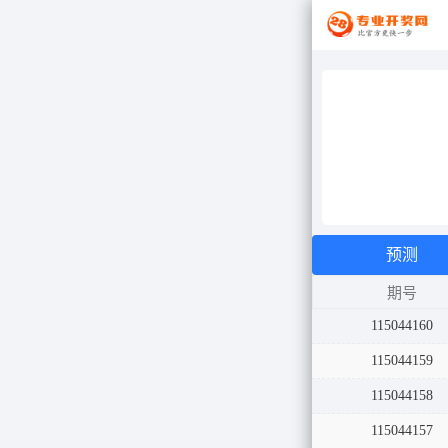
预测
期号
115044160
115044159
115044158
115044157