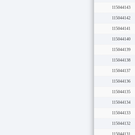
115044143
115044142
115044141
115044140
115044139
115044138
115044137
115044136
115044135
115044134
115044133
115044132
115044131