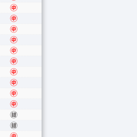
中
中
中
中
中
中
中
中
中
中
错
错
中