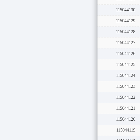
115044130
115044129
115044128
115044127
115044126
115044125
115044124
115044123
115044122
115044121
115044120
115044119