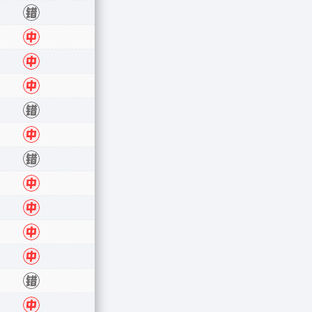
错
中
中
中
错
中
错
中
中
中
中
错
中