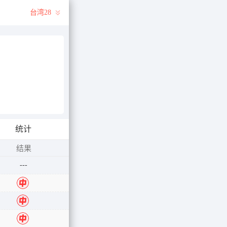
台湾28
统计
结果
---
中
中
中