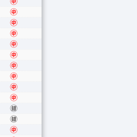
中
中
中
中
中
中
中
中
中
中
错
错
中