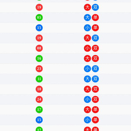
19
大
双
05
大
单
15
小
单
19
大
双
08
小
双
16
大
双
23
小
双
11
大
双
18
大
双
24
小
双
17
大
单
15
小
单
17
大
单