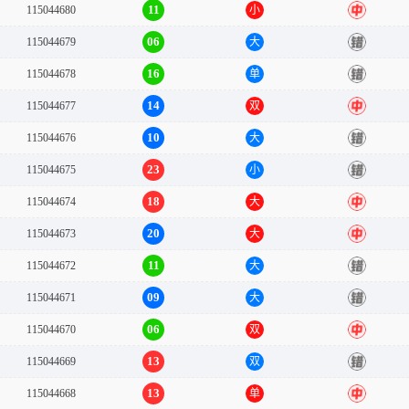
11
115044680
小
中
06
115044679
大
错
16
115044678
单
错
14
115044677
双
中
10
115044676
大
错
23
115044675
小
错
18
115044674
大
中
20
115044673
大
中
11
115044672
大
错
09
115044671
大
错
06
115044670
双
中
13
115044669
双
错
13
115044668
单
中