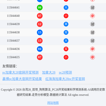
06
115044641
大
错
07
115044640
小
中
12
115044639
单
错
15
115044638
双
错
13
115044637
大
错
04
115044636
双
中
07
115044635
小
中
友情链接：
pc加拿大28官网开奖预测
加拿大28
pc28预测
鑫博pc加拿大官网开奖结果
红淘淘加拿大28pc开奖官网
Copyright © 2026 台湾28_双项_狗熊算法_PC28开奖结果科学预测系统-AI调用历史数
据研究结果-走势分析模型-数据统计算法 All rights reserved.
网站地图