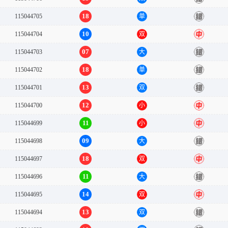
18
115044705
单
错
10
115044704
双
中
07
115044703
大
错
18
115044702
单
错
13
115044701
双
错
12
115044700
小
中
11
115044699
小
中
09
115044698
大
错
18
115044697
双
中
11
115044696
大
错
14
115044695
双
中
13
115044694
双
错