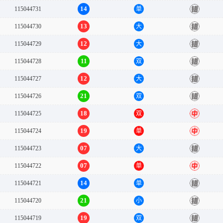
14
115044731
单
错
13
115044730
大
错
12
115044729
大
错
11
115044728
双
错
12
115044727
大
错
21
115044726
双
错
18
115044725
双
中
19
115044724
单
中
07
115044723
大
错
07
115044722
单
中
14
115044721
单
错
21
115044720
小
错
19
115044719
双
错