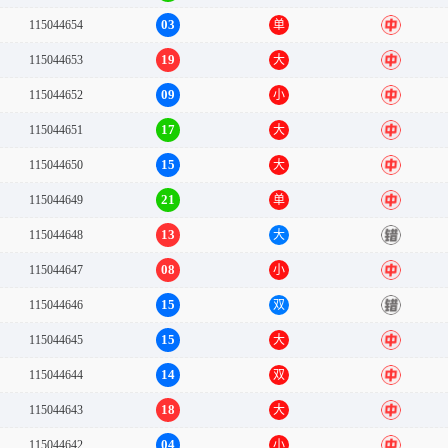
03
115044654
单
中
19
115044653
大
中
09
115044652
小
中
17
115044651
大
中
15
115044650
大
中
21
115044649
单
中
13
115044648
大
错
08
115044647
小
中
15
115044646
双
错
15
115044645
大
中
14
115044644
双
中
18
115044643
大
中
04
115044642
小
中