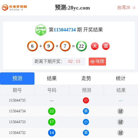
预测:28yc.com
台湾28
第
115044734
期 开奖结果
+
+
=
6
9
7
22
大
双
距离下期开奖：
02
:
13
咪牌
预测
结果
走势
统计
期号
号码
预测
结果
115044735
---
小
---
22
115044734
单
错
17
115044733
小
错
14
115044732
单
错